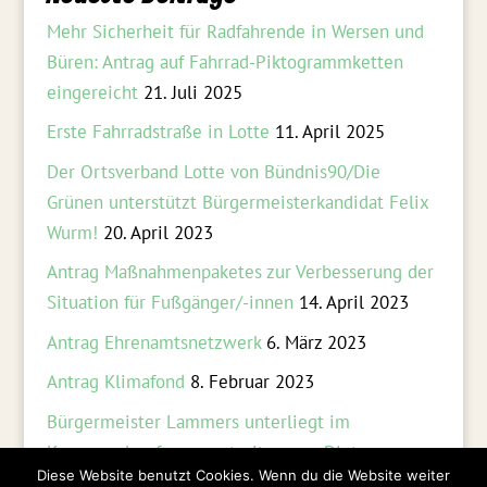
Mehr Sicherheit für Radfahrende in Wersen und
Büren: Antrag auf Fahrrad-Piktogrammketten
eingereicht
21. Juli 2025
Erste Fahrradstraße in Lotte
11. April 2025
Der Ortsverband Lotte von Bündnis90/Die
Grünen unterstützt Bürgermeisterkandidat Felix
Wurm!
20. April 2023
Antrag Maßnahmenpaketes zur Verbesserung der
Situation für Fußgänger/-innen
14. April 2023
Antrag Ehrenamtsnetzwerk
6. März 2023
Antrag Klimafond
8. Februar 2023
Bürgermeister Lammers unterliegt im
Kommunalverfassungsstreit gegen Dieter
Diese Website benutzt Cookies. Wenn du die Website weiter
Hörnschemeyer
8. Februar 2023