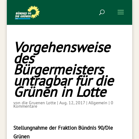
Vorgehensweise
des
Bürgermeisters
untragbar für die
Grünen in Lotte
von
die Gruenen Lotte
|
Aug. 12, 2017
|
Allgemein
|
0
Kommentare
Stellungnahme der Fraktion Bündnis 90/Die
Grünen