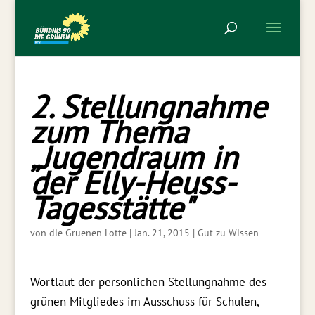
2. Stellungnahme
zum Thema
„Jugendraum in
der Elly-Heuss-
Tagesstätte"
von
die Gruenen Lotte
|
Jan. 21, 2015
|
Gut zu Wissen
Wortlaut der persönlichen Stellungnahme des
grünen Mitgliedes im Ausschuss für Schulen,